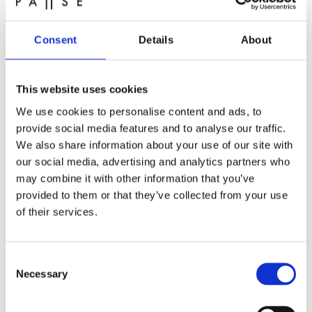
30 minutter gik hurtigt. Disse 30 minutter var virkelig
skønne. Begrebet ”gode ben” har fået en helt ny
betydning.
Consent
Details
About
Virkelig positivt overrasket.
Sidste pause. Floating. Et ord, der efterfølgende siger
This website uses cookies
det hele, men et ord, som man, inden man prøver det,
på en eller anden måde ikke er helt tryg ved.
We use cookies to personalise content and ads, to
provide social media features and to analyse our traffic.
We also share information about your use of our site with
our social media, advertising and analytics partners who
may combine it with other information that you’ve
provided to them or that they’ve collected from your use
of their services.
Consent
Necessary
Selection