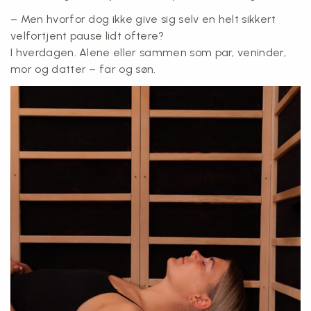
– Men hvorfor dog ikke give sig selv en helt sikkert
velfortjent pause lidt oftere?
I hverdagen. Alene eller sammen som par, veninder,
mor og datter – far og søn.