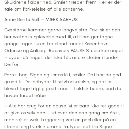
Skuldrene falder ned. Smilet træder frem. Her er der
tale om forkælelse af alle sanserne.
Anne Bente Volf – MÆRK AARHUS
Gæsterne kommer gerne langvejsfra. Faktisk er den
her wellness-oplevelse med til, at flere gentagne
gange tager turen fra blandt andet København,
Odense og Aalborg. Recovery PAUSE Studio kan noget
– byder på noget, der ikke fås andre steder i landet.
Derfor …
Parret bag, Signe og Jonas Klit, smiler. Det har de god
grund til. De indbyder til selvforkælelse, og det er
blevet taget rigtig godt imod – faktisk bedre, end de
havde turdet håbe.
– Alle har brug for en pause. Vi er bare ikke ret gode til
at give os selv den – ud over den ene gang om året,
man rejser væk, lægger sig ved en pool eller på en
strand langt væk hjemmefra, lyder det fra Signe.