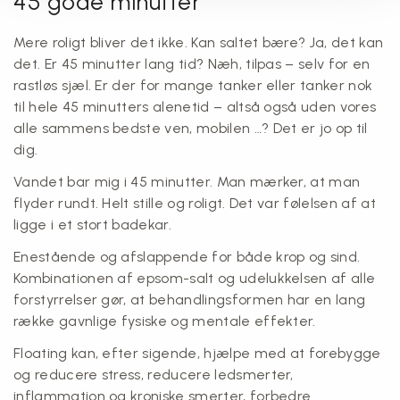
45 gode minutter
Mere roligt bliver det ikke. Kan saltet bære? Ja, det kan
det. Er 45 minutter lang tid? Næh, tilpas – selv for en
rastløs sjæl. Er der for mange tanker eller tanker nok
til hele 45 minutters alenetid – altså også uden vores
alle sammens bedste ven, mobilen …? Det er jo op til
dig.
Vandet bar mig i 45 minutter. Man mærker, at man
flyder rundt. Helt stille og roligt. Det var følelsen af at
ligge i et stort badekar.
Enestående og afslappende for både krop og sind.
Kombinationen af epsom-salt og udelukkelsen af alle
forstyrrelser gør, at behandlingsformen har en lang
række gavnlige fysiske og mentale effekter.
Floating kan, efter sigende, hjælpe med at forebygge
og reducere stress, reducere ledsmerter,
inflammation og kroniske smerter, forbedre