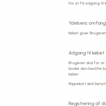
For at få adgang til
Ydelsens omfang
Købet giver Brugeren
Adgang til købet
Brugeren skal for at 
booke den bestilte 
købet.
Klippekort skal benyt
Registrering af d