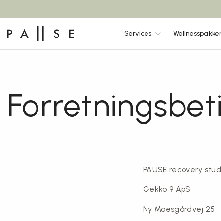
Services
Wellnesspakke
Forretningsbet
PAUSE recovery studi
Gekko 9 ApS
Ny Moesgårdvej 25