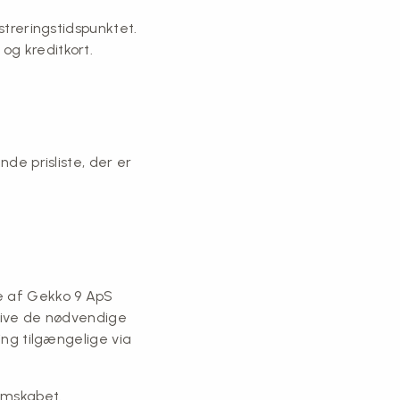
streringstidspunktet.
og kreditkort.
de prisliste, der er
de af Gekko 9 ApS
krive de nødvendige
ing tilgængelige via
emskabet.