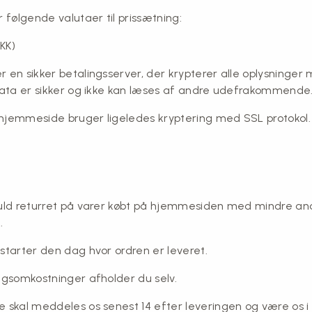
følgende valutaer til prissætning:
KK)
 en sikker betalingsserver, der krypterer alle oplysninger
data er sikker og ikke kan læses af andre udefrakommende
hjemmeside bruger ligeledes kryptering med SSL protokol.
uld returret på varer købt på hjemmesiden med mindre ande
.
starter den dag hvor ordren er leveret.
ngsomkostninger afholder du selv.
e skal meddeles os senest 14 efter leveringen og være os 