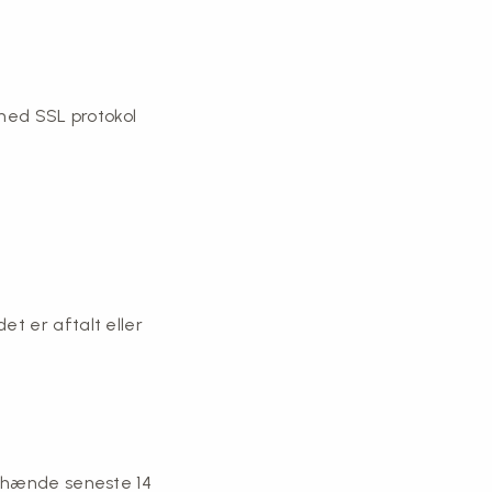
 med SSL protokol
.
t er aftalt eller
i hænde seneste 14