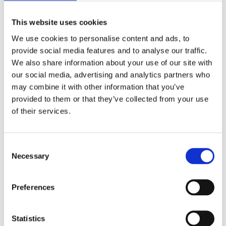
Book wellness
This website uses cookies
We use cookies to personalise content and ads, to
provide social media features and to analyse our traffic.
Enkeltsession
We also share information about your use of our site with
Recovery boots
our social media, advertising and analytics partners who
may combine it with other information that you’ve
Recovery boots byder på avancerede støvler, som
provided to them or that they’ve collected from your use
trækkes over benene, og ved hjælp af luftkompression
of their services.
hjælper dig til hurtig restitution.
Læs mere
Consent
Necessary
Selection
1 person
2 personer
195
kr
390
kr
Preferences
Book wellness
Book wellness
Statistics