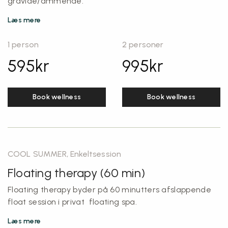
gravide/ammende.
Læs mere
1 person
2 personer
595
kr
995
kr
Book wellness
Book wellness
COOL SUMMER, Enkeltsession
Floating therapy (60 min)
Floating therapy byder på 60 minutters afslappende
float session i privat floating spa.
Læs mere