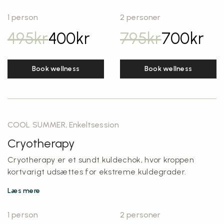
1 person
2 personer
495
kr
400
kr
795
kr
700
kr
Book wellness
Book wellness
COOL SUMMER, Enkeltsession
Cryotherapy
Cryotherapy er et sundt kuldechok, hvor kroppen
kortvarigt udsættes for ekstreme kuldegrader.
Læs mere
1 person
2 personer