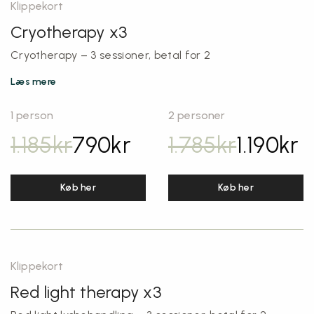
Klippekort
Cryotherapy x3
Cryotherapy – 3 sessioner, betal for 2
Læs mere
1 person
2 personer
1.185
kr
790
kr
1.785
kr
1.190
kr
Køb her
Køb her
Klippekort
Red light therapy x3