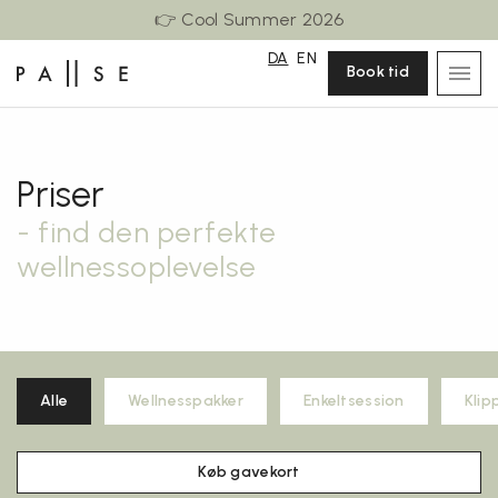
👉 Cool Summer 2026
DA
EN
Book tid
Priser
- find den perfekte
wellnessoplevelse
Alle
Wellnesspakker
Enkeltsession
Klip
Køb gavekort