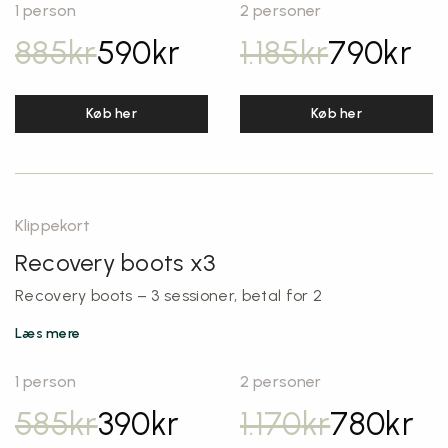
1 person
2 personer
885
kr
590
kr
1.185
kr
790
kr
Køb her
Køb her
Klippekort
Recovery boots x3
Recovery boots – 3 sessioner, betal for 2
Læs mere
1 person
2 personer
585
kr
390
kr
1.170
kr
780
kr