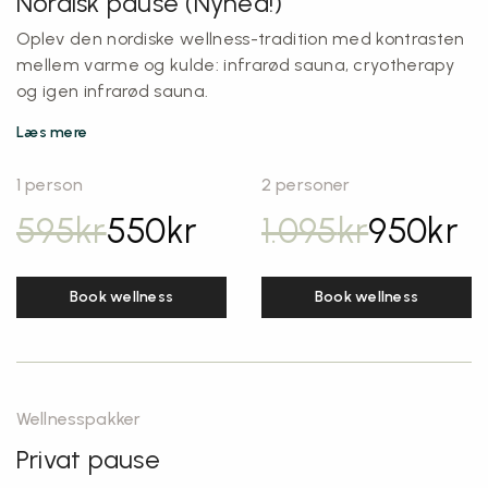
Nordisk pause (Nyhed!)
Oplev den nordiske wellness-tradition med kontrasten
mellem varme og kulde: infrarød sauna, cryotherapy
og igen infrarød sauna.
Læs mere
1 person
2 personer
595
kr
550
kr
1.095
kr
950
kr
Book wellness
Book wellness
Wellnesspakker
Privat pause