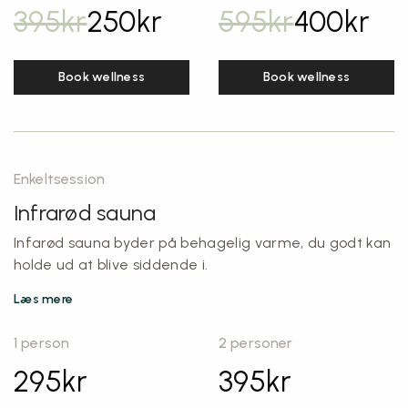
395
kr
250
kr
595
kr
400
kr
Book wellness
Book wellness
Enkeltsession
Infrarød sauna
Infarød sauna byder på behagelig varme, du godt kan
holde ud at blive siddende i.
Læs mere
1 person
2 personer
295
kr
395
kr