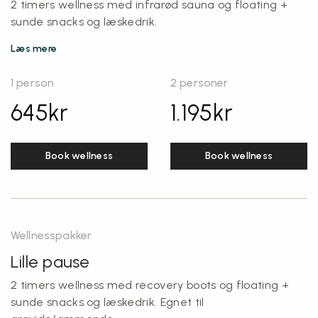
2 timers
wellness
med infrarød sauna og floating +
sunde snacks og læskedrik.
Læs mere
1 person
2 personer
645
kr
1.195
kr
Book wellness
Book wellness
Wellnesspakker
Lille pause
2 timers
wellness
med recovery boots og floating +
sunde snacks og læskedrik. Egnet til