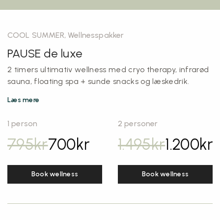
COOL SUMMER, Wellnesspakker
PAUSE de luxe
2 timers ultimativ
wellness
med cryo therapy, infrarød
sauna, floating spa + sunde snacks og læskedrik.
Læs mere
1 person
2 personer
795
kr
700
kr
1.495
kr
1.200
kr
Book wellness
Book wellness