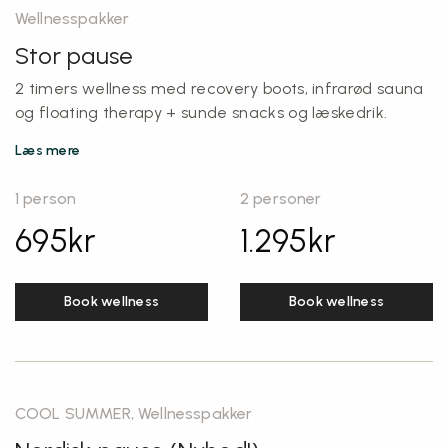
Wellnesspakker
Stor pause
2 timers
wellness
med recovery boots, infrarød sauna
og floating therapy + sunde snacks og læskedrik.
Læs mere
1 person
2 personer
695
kr
1.295
kr
Book wellness
Book wellness
COOL SUMMER, Wellnesspakker