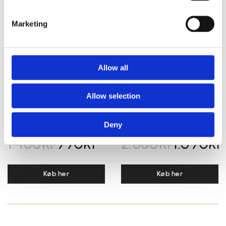
Marketing
Klippekort
Floating therapy x3
Allow all
Floating therapy – 3 sessioner, betal for 2
Allow selection
Læs mere
1 person
2 personer
Deny
1.485
kr
990
kr
2.385
kr
1.590
kr
Køb her
Køb her