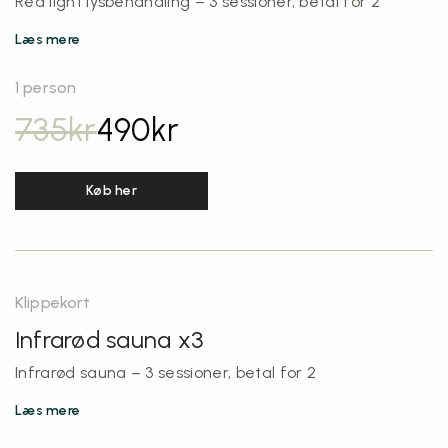
Red light lysbehandling – 3 sessioner, betal for 2
Læs mere
1 person
735
kr
490
kr
Køb her
Klippekort
Infrarød sauna x3
Infrarød sauna – 3 sessioner, betal for 2
Læs mere