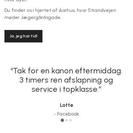
Du finder os i hjertet af Aarhus, hvor Strandvejen
møder Jægergårdsgade.
Ja, jeg har tid!
dag.
“Super godt…dyb afslapni
g
David
- Google