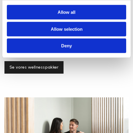
Vores unikke wellnesspakker kombinerer to eller tre
Allow all
forskellige behandlinger. Vi har sammensat dem, så
de typisk varer to timer. Det giver dig god tid til ro og
Allow selection
fordybelse.
Nyd oplevelsen alene eller sammen med en veninde,
Deny
partner eller kollega.
Se vores wellnesspakker