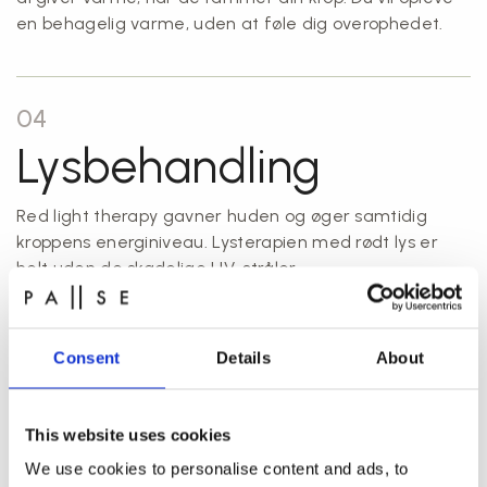
en behagelig varme, uden at føle dig overophedet.
04
Lysbehandling
Red light therapy gavner huden og øger samtidig
kroppens energiniveau. Lysterapien med rødt lys er
helt uden de skadelige UV-stråler.
05
Consent
Details
About
Recovery boots
This website uses cookies
Recovery boots er avancerede støvler, som trækkes
We use cookies to personalise content and ads, to
over benene. De hjælper dig til hurtigere restitution