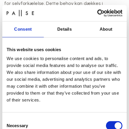
for selvforkælelse. Dette behov kan dækkes i
forbindelse med en polterabend i Århus – med et
besøg hos os. Hos PAUSE recovery studio sørger vi for
maksimal forkælelse for både bruden eller
Consent
Details
About
brudgommen og de øvrige deltagere i polterabenden.
This website uses cookies
We use cookies to personalise content and ads, to
provide social media features and to analyse our traffic.
We also share information about your use of our site with
our social media, advertising and analytics partners who
may combine it with other information that you’ve
provided to them or that they’ve collected from your use
of their services.
Consent
Necessary
Selection