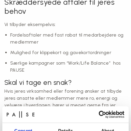
Skræddersyede aftaler til jeres
behov
Vi tilbyder eksempelvis:
Fordelsaftaler med fast rabat til medarbejdere og
medlemmer
Mulighed for klippekort og gavekortordninger
Særlige kampagner som “Work/Life Balance” hos
PAUSE
Skal vi tage en snak?
Hvis jeres virksomhed eller forening ønsker at tilbyde
jeres ansatte eller medlemmer mere ro, energi og
velvære i hverdagen, hører vi meget gerne fra jer.
Kontakt os på
mail@pausestudio.dk
eller ring på +45 8118 6400, så finder vi den løsning, der
Consent
Details
About