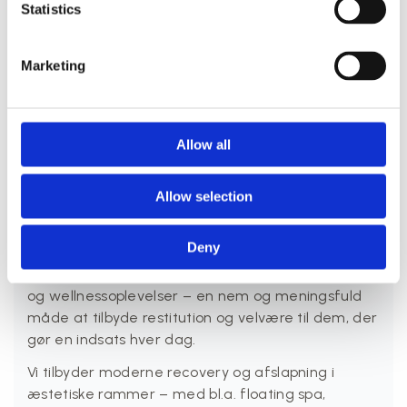
Statistics
Marketing
PAUSE Partner – samarbejde
om trivsel og velvære
Allow all
Hos PAUSE recovery studio i Aarhus samarbejder vi
med virksomheder og foreninger, der ønsker at
Allow selection
give deres medarbejdere og medlemmer bedre
balance, energi og trivsel i hverdagen.
Deny
Gennem vores PAUSE Partner-aftaler får I
adgang til særlige fordele på vores behandlinger
og wellnessoplevelser – en nem og meningsfuld
måde at tilbyde restitution og velvære til dem, der
gør en indsats hver dag.
Vi tilbyder moderne recovery og afslapning i
æstetiske rammer – med bl.a. floating spa,